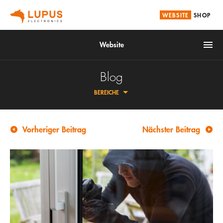
WEBSITE
SHOP
Website
Blog
BEREICHE
Brandschutz
Smarthome
Vorheriger Beitrag
Nächster Beitrag
Alarmanlagen
ÜBERSICHT
Videoüberwachung
FAQ
Service
ZAHLUNG & VERSAND
LUPUS | DOWNLOADS
Unternehmen