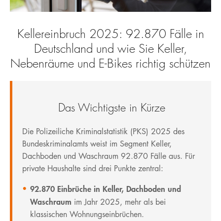
EOL PRODUKT DOWNLOADS
KONTAKT
Hotline
E-Mail
Kellereinbruch 2025: 92.870 Fälle in
BLOG
Deutschland und wie Sie Keller,
DEUTSCH
Nebenräume und E-Bikes richtig schützen
MÖGLICHKEITEN
VULNERABILITY DISCLOSURE
Das Wichtigste in Kürze
ERKLÄRUNG ZUR BARRIEREFREIHEIT
DATA-ACT
Die Polizeiliche Kriminalstatistik (PKS) 2025 des
Bundeskriminalamts weist im Segment Keller,
WIDERRUF
Dachboden und Waschraum 92.870 Fälle aus. Für
private Haushalte sind drei Punkte zentral:
92.870 Einbrüche in Keller, Dachboden und
Waschraum
im Jahr 2025, mehr als bei
klassischen Wohnungseinbrüchen.