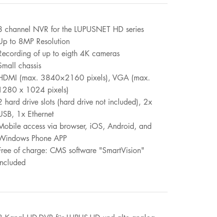
8 channel NVR for the LUPUSNET HD series
Up to 8MP Resolution
Recording of up to eigth 4K cameras
Small chassis
HDMI (max. 3840×2160 pixels), VGA (max.
1280 x 1024 pixels)
2 hard drive slots (hard drive not included), 2x
USB, 1x Ethernet
Mobile access via browser, iOS, Android, and
Windows Phone APP
Free of charge: CMS software "SmartVision"
included