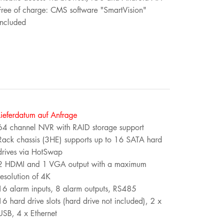
Free of charge: CMS software "SmartVision"
included
Lieferdatum auf Anfrage
64 channel NVR with RAID storage support
Rack chassis (3HE) supports up to 16 SATA hard
drives via HotSwap
2 HDMI and 1 VGA output with a maximum
resolution of 4K
16 alarm inputs, 8 alarm outputs, RS485
16 hard drive slots (hard drive not included), 2 x
USB, 4 x Ethernet