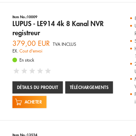
Item No.:10009
LUPUS - LE914 4k 8 Kanal NVR
registreur
379,00 EUR
TVA INCLUS
EX.
Cout d'envoi
En stock
DÉTAILS DU PRODUIT
TÉLÉCHARGEMENTS
ACHETER
Item No.:13524