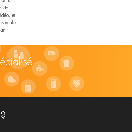
ail et
on de
idéo, et
‘ensemble
ran.
écialisé
 ?