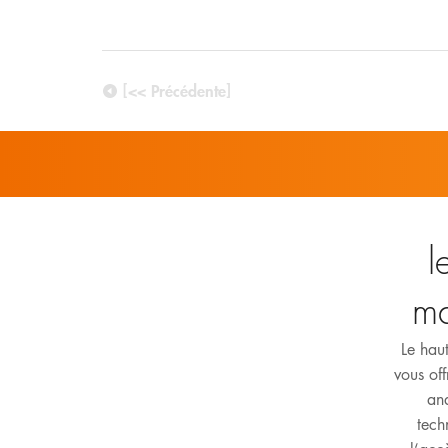
[<< Précédente]
l
ma
Le hau
vous of
ana
tech