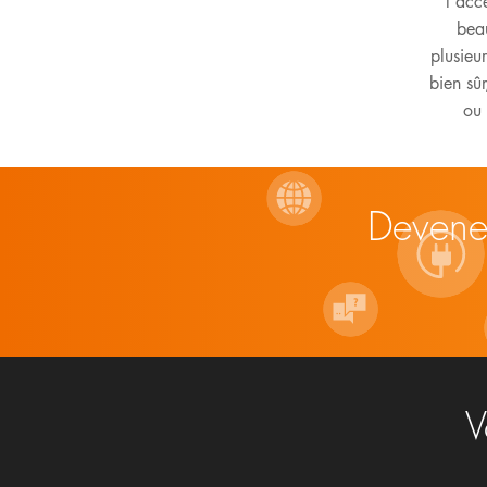
l‘acc
beau
plusieu
bien sûr
ou 
Devenez
V