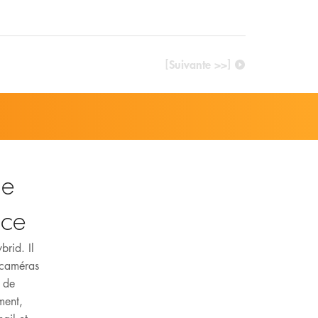
[Suivante >>]
de
nce
rid. Il
 caméras
l de
ment,