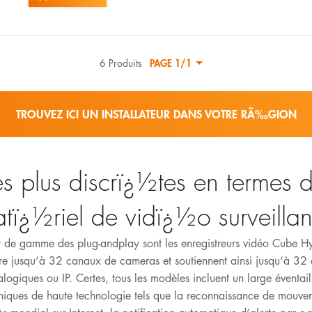
6 Produits
PAGE 1/1
TROUVEZ ICI UN INSTALLATEUR DANS VOTRE RÃ‰GION
es plus discrï¿½tes en termes 
tï¿½riel de vidï¿½o surveilla
t de gamme des plug-andplay sont les enregistreurs vidéo Cube Hyb
fre jusqu‘à 32 canaux de cameras et soutiennent ainsi jusqu‘à 32
logiques ou IP. Certes, tous les modèles incluent un large éventai
niques de haute technologie tels que la reconnaissance de mouve