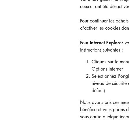
Entreprise
ceux-ci ont été désactivé
Pour continuer les achat
Assistance
E-Mail
d'activer les cookies dan
téléphonique
Internet Explorer
Pour
veu
FRENCH
instructions suivantes :
Cliquez sur le menu
Options Internet
Selectionnez l'ongl
niveau de sécurit
défaut)
Nous avons pris ces mesu
bénéfice et vous prions d
vous cause quelque inco