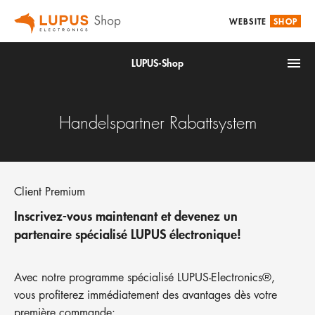
WEBSITE
SHOP
LUPUS-Shop
Handelspartner Rabattsystem
Client Premium
IoT
Inscrivez-vous maintenant et devenez un
Alarm & Smarthome
partenaire spécialisé LUPUS électronique!
Accessoires
Video surveillance
Avec notre programme spécialisé LUPUS-Electronics®,
vous profiterez immédiatement des avantages dès votre
première commande: