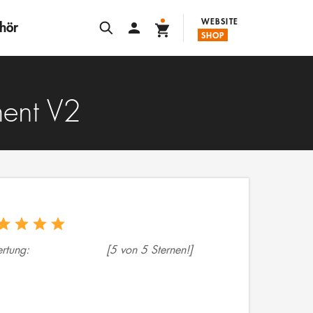
WEBSITE
hör
SHOP
ment V2
rtung:
[
5
von 5 Sternen!]