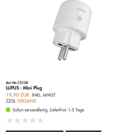
Unternehmen
STEUERUNGSGERÄTE
SERVICES
Hotline
E-Mail
CLASSIC XT1 SENSOREN
DEUTSCH
Art.-Nr.:12138
LUPUS - Mini Plug
19,90 EUR
INKL. MWST
ZZGL.
VERSAND
Sofort versandfertig, Lieferfrist: 1-3 Tage