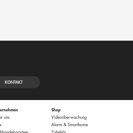
KONTAKT
ternehmen
Shop
r uns
Videoüberwachung
s
Alarm & Smarthome
hhandelspartner
Zubehör