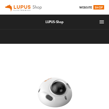
WEBSITE
SHOP
LUPUS-Shop
IoT
Alarm & Smarthome
Videoüberwachung
Zubehör