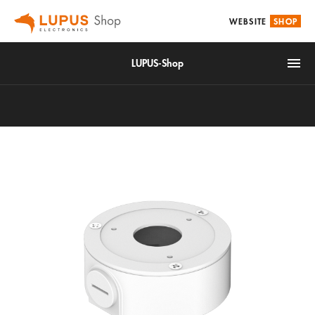
WEBSITE
SHOP
LUPUS-Shop
IoT
Alarm & Smarthome
Videoüberwachung
Zubehör