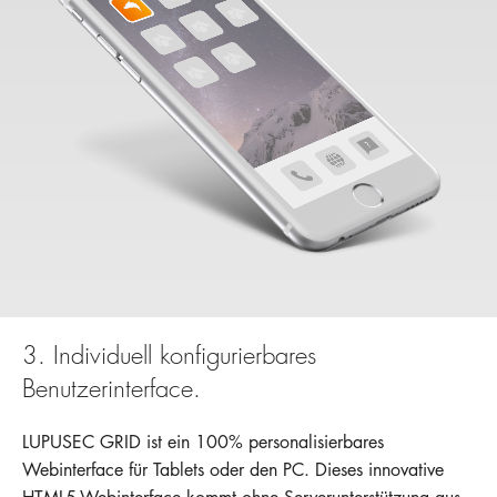
LUPUSEC XT1
LUPUSEC XT2
EXPERTE
LUPUSEC XT3
LUPUSNET HD 
LUPU
3. Individuell konfigurierbares
Benutzerinterface.
LUPUSEC GRID ist ein 100% personalisierbares
Webinterface für Tablets oder den PC. Dieses innovative