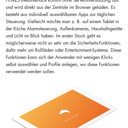
HTML5-Webinterface kommt ohne Serverunterstützung aus
und wird direkt aus der Zentrale im Browser geladen. Es
besteht aus individuell auswählbaren Apps zur täglichen
Steuerung. Vielleicht möchte man z. B. auf einem Tablet in
der Küche Alarmsteuerung, Außenkameras, Haushaltsgeräte
und Licht im Blick haben. Im ersten Stock geht es
möglicherweise nicht so sehr um die Sicherheits-Funktionen,
dafür mehr um Rollläden oder Entertainment-Systeme. Diese
Funktionen kann sich der Anwender mit wenigen Klicks
selbst auswählen und Profile anlegen, wo diese Funktionen
verwendet werden sollen.
8:35
12. Oktober
Aussentemperatur
23°
Tür
Garten
Dashboard wird geladen