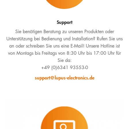
LUPUS | DOWNLOADS
EOL PRODUKT DOWNLOADS
Hotline
E-Mail
Support
KONTAKT
DEUTSCH
Sie benötigen Beratung zu unseren Produkten oder
BLOG
Unterstützung bei Bedienung und Installation? Rufen Sie uns
an oder schreiben Sie uns eine E-Mail! Unsere Hotline ist
MÖGLICHKEITEN
von Montags bis Freitags von 8:30 Uhr bis 17:00 Uhr für
Sie da:
VULNERABILITY DISCLOSURE
+49 (0)6341 93553-0
ERKLÄRUNG ZUR BARRIEREFREIHEIT
support@lupus-electronics.de
DATA-ACT
WIDERRUF