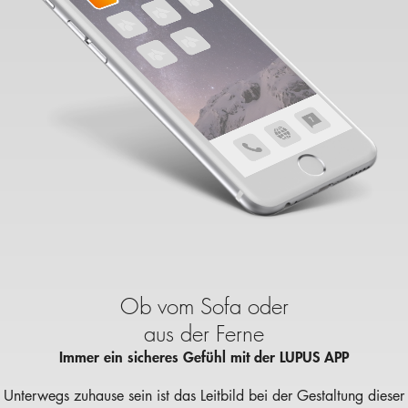
LUPUSEC XT1
LUPUSEC XT2
EXPERTE
LUPUSEC XT3
LUPUSN
Ob vom Sofa oder
aus der Ferne
Immer ein sicheres Gefühl mit der LUPUS APP
Unterwegs zuhause sein ist das Leitbild bei der Gestaltung dieser