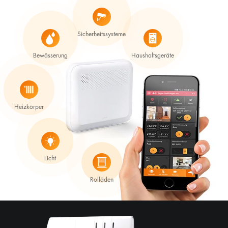
Sicherheitssysteme
Bewässerung
Haushaltsgeräte
Heizkörper
Licht
Rolläden