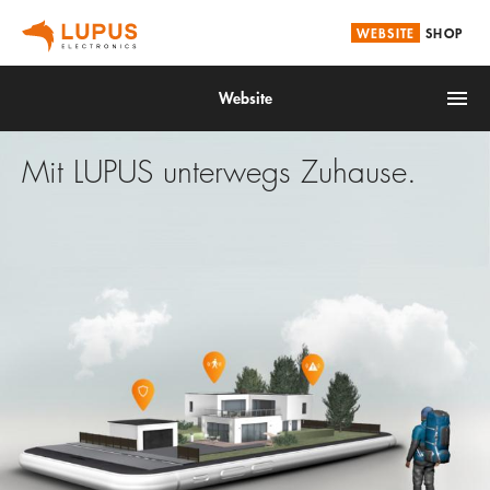
WEBSITE
SHOP
Website
Mit LUPUS unterwegs Zuhause.
Brandschutz
Smarthome
Alarmanlagen
Videoüberwachung
Service
Unternehmen