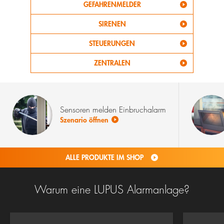
GEFAHRENMELDER
SIRENEN
STEUERUNGEN
ZENTRALEN
Sensoren melden Einbruchalarm
Szenario öffnen
ALLE PRODUKTE IM SHOP
Warum eine LUPUS Alarmanlage?