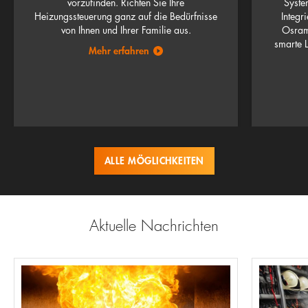
vorzufinden. Richten Sie Ihre
Syste
Heizungssteuerung ganz auf die Bedürfnisse
Integr
von Ihnen und Ihrer Familie aus.
Osram 
smarte 
Mehr erfahren
ALLE MÖGLICHKEITEN
Aktuelle Nachrichten