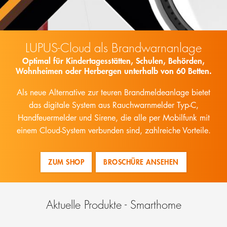
LUPUS-Cloud als Brandwarnanlage
Optimal für Kindertagesstätten, Schulen, Behörden,
Wohnheimen oder Herbergen unterhalb von 60 Betten.
Als neue Alternative zur teuren Brandmeldeanlage bietet
das digitale System aus Rauchwarnmelder Typ-C,
Handfeuermelder und Sirene, die alle per Mobilfunk mit
einem Cloud-System verbunden sind, zahlreiche Vorteile.
ZUM SHOP
BROSCHÜRE ANSEHEN
Aktuelle Produkte - Smarthome