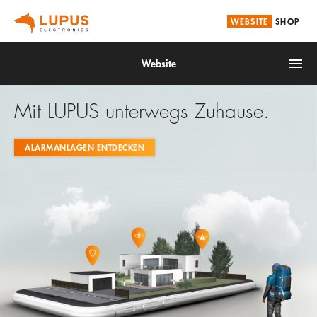
WEBSITE
SHOP
Website
Mit LUPUS unterwegs Zuhause.
ALARMANLAGEN ENTDECKEN
Brandschutz
Smarthome
Alarmanlagen
Videoüberwachung
Service
Unternehmen