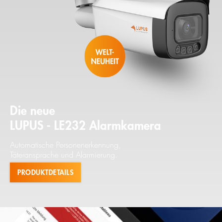
Die neue
LUPUS - LE232 Alarmkamera
Automatische Personenerkennung,
Täteransprache und Alarmierung.
PRODUKTDETAILS