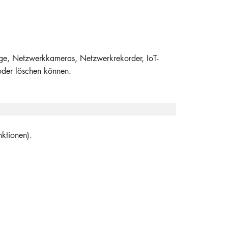
lage, Netzwerkkameras, Netzwerkrekorder, IoT-
oder löschen können.
ktionen).