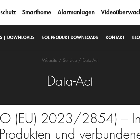
schutz
Smarthome
Alarmanlagen
Videoüberwac
US | DOWNLOADS
EOL PRODUKT DOWNLOADS
KONTAKT
BL
Website
Service
Data-Act
Data-Act
VO (EU) 2023/2854) – In
 Produkten und verbunden