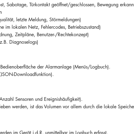
öst, Sabotage, Türkontakt geöffnet/geschlossen, Bewegung erkann
n
qualität, letzte Meldung, Störmeldungen)
ine im lokalen Netz, Fehlercodes, Betriebszustand)
dnung, Zeitpläne, Benutzer-/Rechtekonzept)
(z.B. Diagnoselogs)
e Bedienoberfläche der Alarmanlage (Menüs/Logbuch).
V/JSON-Downloadfunktion).
 Anzahl Sensoren und Ereignishäufigkeit).
ieben werden, ist das Volumen vor allem durch die lokale Speiche
werden im Gerät i.d.R. unmittelbar im Logbuch erfasst.