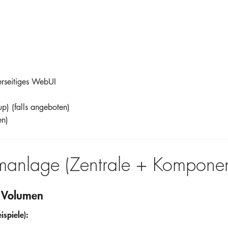
rseitiges WebUI
up) (falls angeboten)
en)
rmanlage (Zentrale + Kompone
s Volumen
spiele):