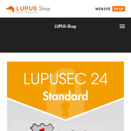
WEBSITE
SHOP
LUPUS-Shop
IoT
Alarm & Smarthome
Videoüberwachung
Zubehör