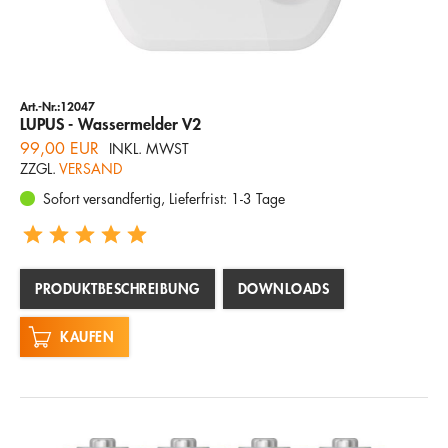
Unternehmen
Hotline
E-Mail
Art.-Nr.:12047
LUPUS - Wassermelder V2
DEUTSCH
99,00 EUR
INKL. MWST
ZZGL.
VERSAND
Sofort versandfertig, Lieferfrist: 1-3 Tage
PRODUKTBESCHREIBUNG
DOWNLOADS
KAUFEN