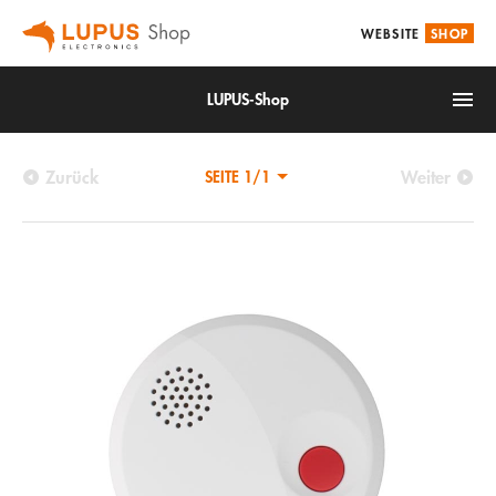
WEBSITE
SHOP
LUPUS-Shop
Zurück
Weiter
SEITE 1/1
IoT
Alarm & Smarthome
Videoüberwachung
Zubehör