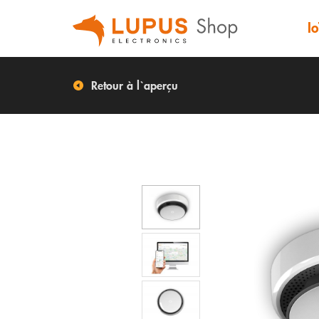
Io
Retour à l`aperçu