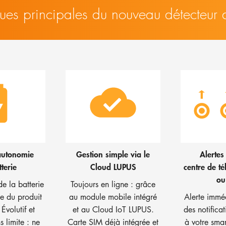
iques principales du nouveau détecteur
autonomie
Gestion simple via le
Alertes
terie
Cloud LUPUS
centre de té
ou
e la batterie
Toujours en ligne : grâce
ie du produit
au module mobile intégré
Alerte immé
Évolutif et
et au Cloud IoT LUPUS.
des notifica
s limite : ne
Carte SIM déjà intégrée et
à votre sma