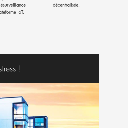
lésurveillance
décentralisée.
ateforme IoT.
tress !