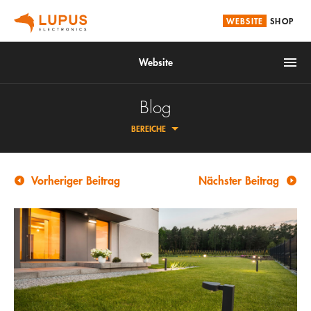
WEBSITE
SHOP
Website
Blog
BEREICHE
Brandschutz
Smarthome
Vorheriger Beitrag
Nächster Beitrag
Alarmanlagen
ÜBERSICHT
Videoüberwachung
FAQ
Service
ZAHLUNG & VERSAND
LUPUS | DOWNLOADS
Unternehmen