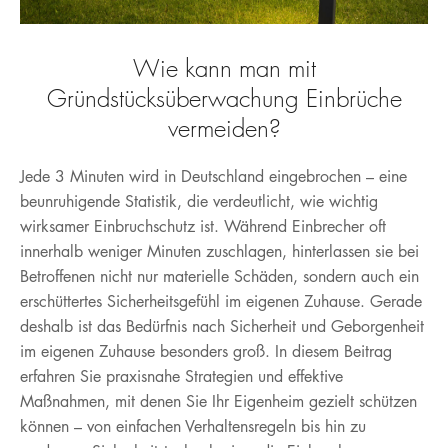
EOL PRODUKT DOWNLOADS
KONTAKT
Hotline
E-Mail
Wie kann man mit
BLOG
Gründstücksüberwachung Einbrüche
DEUTSCH
vermeiden?
MÖGLICHKEITEN
VULNERABILITY DISCLOSURE
Jede 3 Minuten wird in Deutschland eingebrochen – eine
beunruhigende Statistik, die verdeutlicht, wie wichtig
ERKLÄRUNG ZUR BARRIEREFREIHEIT
wirksamer Einbruchschutz ist. Während Einbrecher oft
innerhalb weniger Minuten zuschlagen, hinterlassen sie bei
DATA-ACT
Betroffenen nicht nur materielle Schäden, sondern auch ein
WIDERRUF
erschüttertes Sicherheitsgefühl im eigenen Zuhause. Gerade
deshalb ist das Bedürfnis nach Sicherheit und Geborgenheit
im eigenen Zuhause besonders groß. In diesem Beitrag
erfahren Sie praxisnahe Strategien und effektive
Maßnahmen, mit denen Sie Ihr Eigenheim gezielt schützen
können – von einfachen Verhaltensregeln bis hin zu