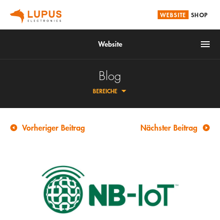
WEBSITE
SHOP
Website
Blog
BEREICHE
Brandschutz
Smarthome
Vorheriger Beitrag
Nächster Beitrag
Alarmanlagen
ÜBERSICHT
Videoüberwachung
FAQ
Service
ZAHLUNG & VERSAND
LUPUS | DOWNLOADS
Unternehmen