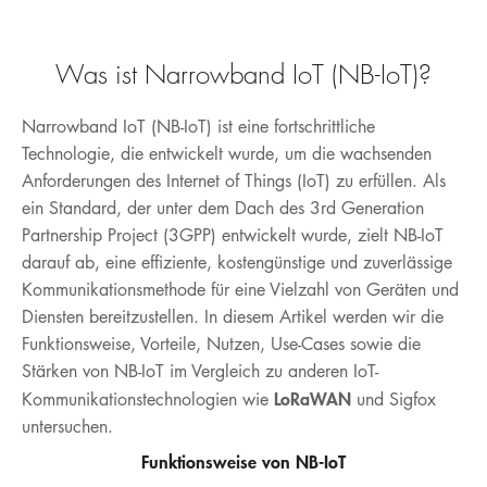
EOL PRODUKT DOWNLOADS
KONTAKT
Hotline
E-Mail
Was ist Narrowband IoT (NB-IoT)?
BLOG
DEUTSCH
Narrowband IoT (NB-IoT) ist eine fortschrittliche
MÖGLICHKEITEN
Technologie, die entwickelt wurde, um die wachsenden
Anforderungen des Internet of Things (IoT) zu erfüllen. Als
VULNERABILITY DISCLOSURE
ein Standard, der unter dem Dach des 3rd Generation
ERKLÄRUNG ZUR BARRIEREFREIHEIT
Partnership Project (3GPP) entwickelt wurde, zielt NB-IoT
darauf ab, eine effiziente, kostengünstige und zuverlässige
DATA-ACT
Kommunikationsmethode für eine Vielzahl von Geräten und
Diensten bereitzustellen. In diesem Artikel werden wir die
WIDERRUF
Funktionsweise, Vorteile, Nutzen, Use-Cases sowie die
Stärken von NB-IoT im Vergleich zu anderen IoT-
LoRaWAN
Kommunikationstechnologien wie
und Sigfox
untersuchen.
Funktionsweise von NB-IoT