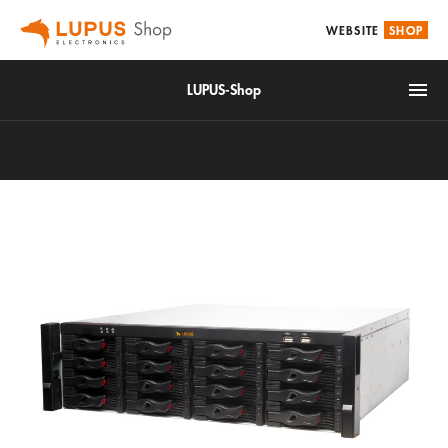
WEBSITE
SHOP
LUPUS-Shop
IoT
Alarm & Smarthome
Accessories
Video surveillance