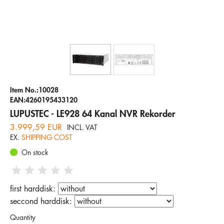
Company
Hotline
Email
ENGLISH
Item No.:10028
EAN:4260195433120
LUPUSTEC - LE928 64 Kanal NVR Rekorder
3.999,59 EUR
INCL. VAT
EX.
SHIPPING COST
On stock
first harddisk:
seccond harddisk:
Quantity