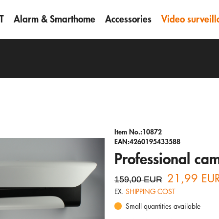
T
Alarm & Smarthome
Accessories
Video surveil
Item No.:10872
EAN:4260195433588
Professional ca
21,99 EU
159,00 EUR
EX.
SHIPPING COST
Small quantities available