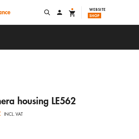
WEBSITE
lance
SHOP
mera housing LE562
R
INCL. VAT