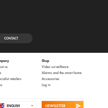
CONTACT
mpany
Shop
ut us
Video surveillance
s
Alarms and the smart home
cialist retailers
Accessories
ss
Log in
ENGLISH
NEWSLETTER