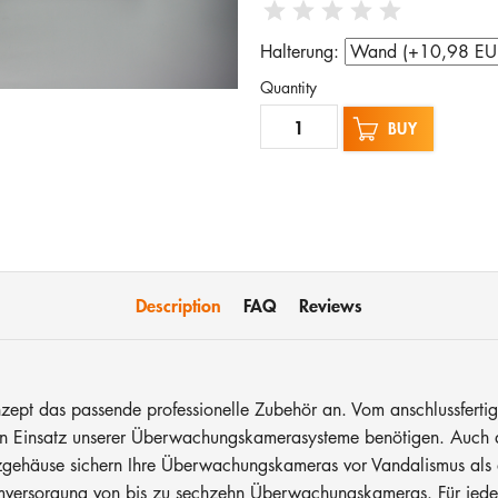
Halterung:
Quantity
BUY
Description
FAQ
Reviews
skonzept das passende professionelle Zubehör an. Vom anschlussfe
heren Einsatz unserer Überwachungskamerasysteme benötigen. Auch 
tzgehäuse sichern Ihre Überwachungskameras vor Vandalismus als 
tromversorgung von bis zu sechzehn Überwachungskameras. Für jede