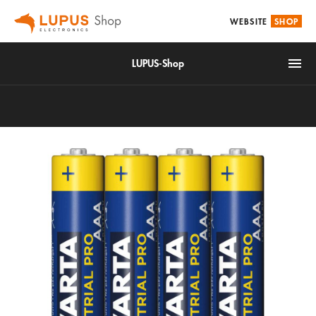
WEBSITE
SHOP
LUPUS-Shop
IoT
Alarm & Smarthome
Accessories
Video surveillance