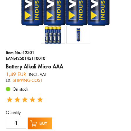
Company
Hotline
Email
ENGLISH
Item No.:12301
EAN:4250145110010
Battery Alkali Micro AAA
1,49 EUR
INCL. VAT
EX.
SHIPPING COST
On stock
Quantity
BUY