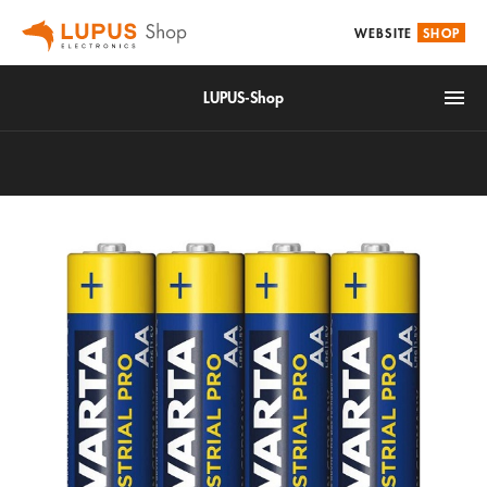
WEBSITE
SHOP
LUPUS-Shop
IoT
Alarm & Smarthome
Accessories
Video surveillance