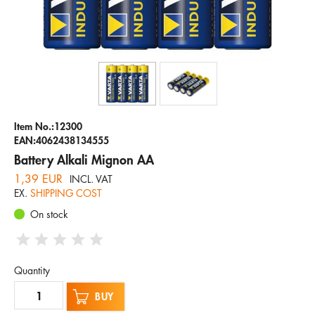
Company
Hotline
Email
ENGLISH
Item No.:12300
EAN:4062438134555
Battery Alkali Mignon AA
1,39 EUR
INCL. VAT
EX.
SHIPPING COST
On stock
Quantity
BUY